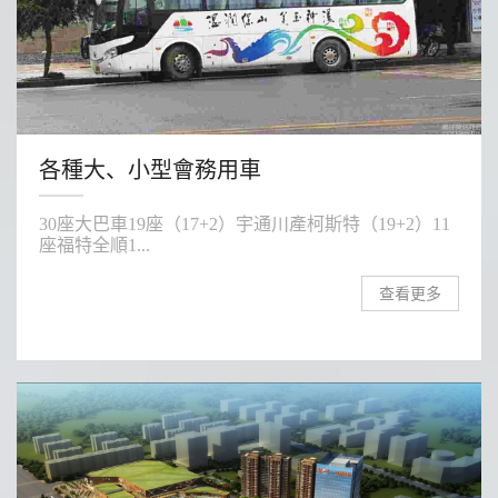
各種大、小型會務用車
30座大巴車19座（17+2）宇通川產柯斯特（19+2）11
座福特全順1...
查看更多