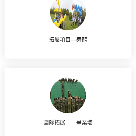
拓展項目—舞龍
團隊拓展——畢業墻