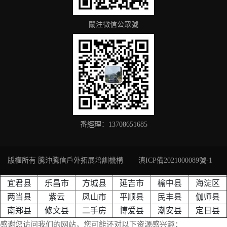
關注微信公眾號
番經理：13708651685
版權所有 騰沖騰信戶外拓展培訓機構
滇ICP備2021000089號-1
宜君县
乐昌市
方城县
延吉市
榆中县
海淀区
两当县
紫云
凤山市
平顺县
民丰县
伽师县
南郑县
修文县
二手房
博爱县
潮安县
定日县
感谢您访问我们的网站，您可能还对以下资源感兴趣：