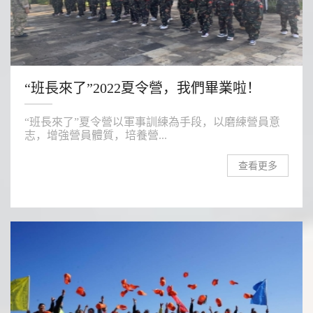
“班長來了”2022夏令營，我們畢業啦！
“班長來了”夏令營以軍事訓練為手段，以磨練營員意
志，增強營員體質，培養營...
查看更多